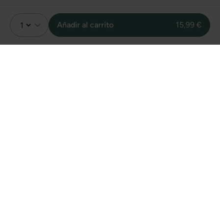
Añadir al carrito
15,99 €
Valoración
21
Sin valoraciones
Unidades vendidas
online de este
producto