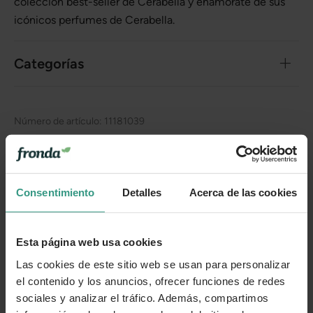
colección best-seller de Cerabella y enamórate de sus
icónicos perfumes de Cerabella.
Categorías
Número de artículo:
11181039
¿Te ha resultado útil la información de este producto?
👍 Sí
😐 Más o menos
👎 No
Consentimiento
Detalles
Acerca de las cookies
Esta página web usa cookies
Las cookies de este sitio web se usan para personalizar
el contenido y los anuncios, ofrecer funciones de redes
sociales y analizar el tráfico. Además, compartimos