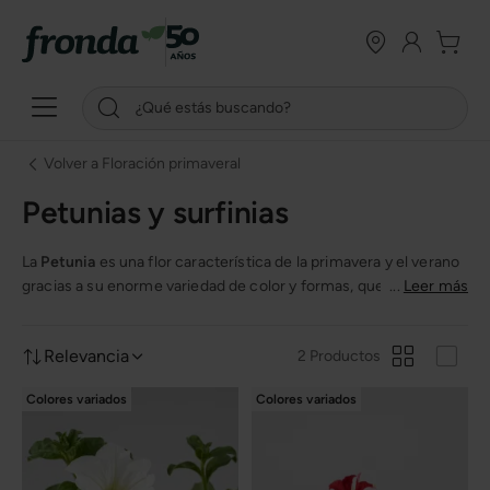
Volver a Floración primaveral
Petunias y surfinias
La
Petunia
es una flor característica de la primavera y el verano
gracias a su enorme variedad de color y formas, que además
...
Leer más
llenan de alegría terrazas y balcones. La petunia causa
sensación y al tratarse de una planta de fácil cultivo es aún más
Relevancia
2 Productos
atractiva en tu terraza o jardín.
Colores variados
Colores variados