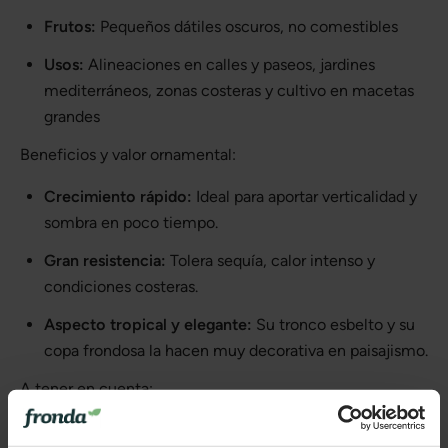
Frutos:
Pequeños dátiles oscuros, no comestibles
Usos:
Alineaciones en calles y paseos, jardines
mediterráneos, zonas costeras y cultivo en macetas
grandes
Beneficios y valor ornamental:
Crecimiento rápido:
Ideal para aportar verticalidad y
sombra en poco tiempo.
Gran resistencia:
Tolera sequía, calor intenso y
condiciones costeras.
Aspecto tropical y elegante:
Su tronco esbelto y su
copa frondosa la hacen muy decorativa en paisajismo.
A tener en cuenta:
Altura considerable:
Su crecimiento en altura puede