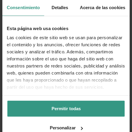
no ser adecuado para espacios pequeños.
Consentimiento
Detalles
Acerca de las cookies
Hojas secas persistentes:
Sin poda, las hojas muertas
pueden acumularse formando una "falda" en el
Esta página web usa cookies
tronco.
Las cookies de este sitio web se usan para personalizar
No produce frutos comestibles:
Sus frutos oscuros
el contenido y los anuncios, ofrecer funciones de redes
no son aptos para el consumo humano.
sociales y analizar el tráfico. Además, compartimos
información sobre el uso que haga del sitio web con
Cada planta es única
nuestros partners de redes sociales, publicidad y análisis
Te enviamos las plantas en estado óptimo de crecimiento o
web, quienes pueden combinarla con otra información
floración, en función de la estacionalidad. Por tanto, la
que les haya proporcionado o que hayan recopilado a
planta que recibas puede variar levemente su apariencia
partir del uso que haya hecho de sus servicios.
con respecto a la de la foto.
Permitir todas
Cuidados
Personalizar