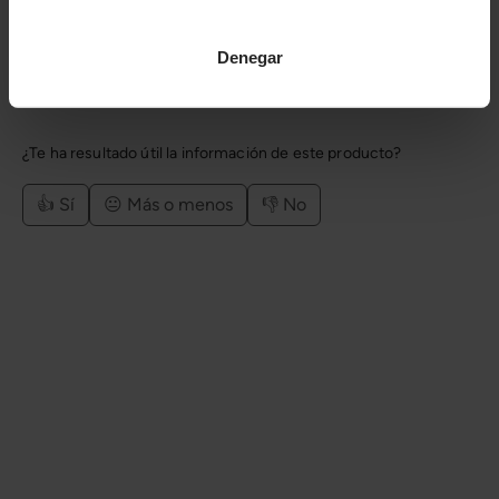
Categorías
Denegar
Número de artículo:
11051768
¿Te ha resultado útil la información de este producto?
👍 Sí
😐 Más o menos
👎 No