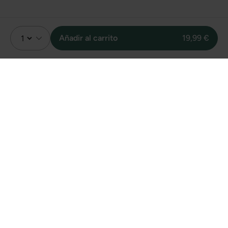
Añadir al carrito
19,99 €
Valoración
Sin valoraciones
Sin datos
Sobre unidades
vendidas online de