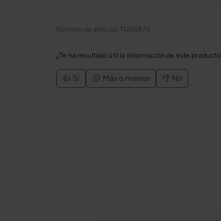
Número de artículo:
11266870
¿Te ha resultado útil la información de este product
👍 Sí
😐 Más o menos
👎 No