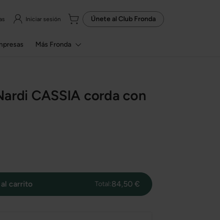
Únete al
Club Fronda
as
Iniciar sesión
mpresas
Más Fronda
n Nardi CASSIA corda con
al carrito
84,50 €
Total: