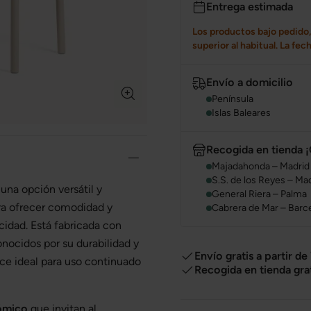
Entrega estimada
Los productos bajo pedido,
superior al habitual. La fe
Envío a domicilio
Península
Islas Baleares
Recogida en tienda ¡
Majadahonda – Madrid
S.S. de los Reyes – Ma
una opción versátil y
General Riera – Palma
ara ofrecer comodidad y
Cabrera de Mar – Barc
icidad. Está fabricada con
onocidos por su durabilidad y
Envío gratis a partir de
ce ideal para uso continuado
Recogida en tienda gra
nómico
que invitan al