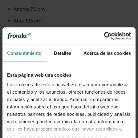
Ancho: 70 cm
Alto: 125 cm
Diámetro de la base: 105 cm
Altura de la base: 186 cm
Consentimiento
Detalles
Acerca de las cookies
Materiales:
Estructura: acero.
Esta página web usa cookies
Recubrimiento: en polvo.
Las cookies de este sitio web se usan para personalizar
Asiento y respaldo: entramado de cuerda.
el contenido y los anuncios, ofrecer funciones de redes
Cojines: poliéster.
sociales y analizar el tráfico. Además, compartimos
información sobre el uso que haga del sitio web con
Otras características:
nuestros partners de redes sociales, publicidad y análisis
Sillón con estructura de acero tratada para exterior
web, quienes pueden combinarla con otra información
mediante fosfatación.
que les haya proporcionado o que hayan recopilado a
partir del uso que haya hecho de sus servicios.