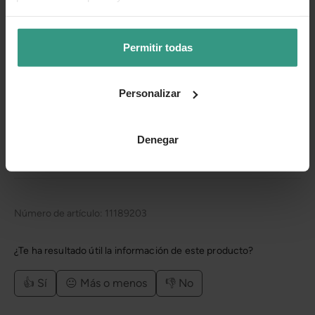
Incluye cojines desenfundables repelentes al agua.
Peso máximo de carga: 130 kg.
Permitir todas
La base requiere montaje.
Personalizar
Cuidados
Denegar
Categorías
Número de artículo:
11189203
¿Te ha resultado útil la información de este producto?
👍 Sí
😐 Más o menos
👎 No