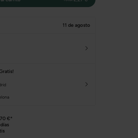
11 de agosto
Gratis!
drid
elona
 70 €*
días
tis