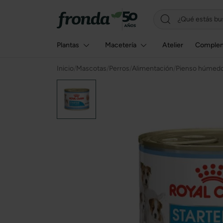
Plantas
Macetería
Atelier
Comple
Inicio
/
Mascotas
/
Perros
/
Alimentación
/
Pienso húmed