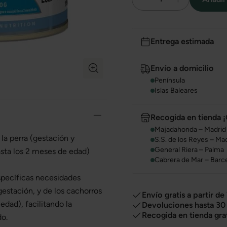
Entrega estimada
Envío a domicilio
Península
Islas Baleares
Recogida en tienda ¡
Majadahonda – Madrid
la perra (gestación y
S.S. de los Reyes – Ma
General Riera – Palma
asta los 2 meses de edad)
Cabrera de Mar – Barc
specíficas necesidades
 gestación, y de los cachorros
Envío gratis a partir de
dad), facilitando la
Devoluciones hasta 30 
Recogida en tienda gra
do.