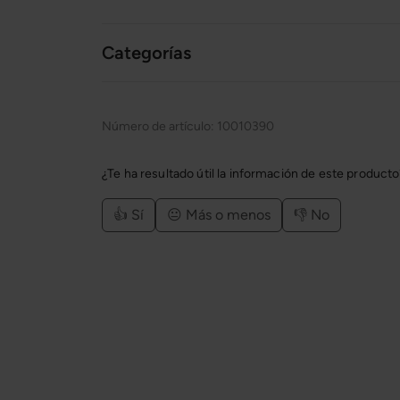
Categorías
Número de artículo:
10010390
¿Te ha resultado útil la información de este product
👍 Sí
😐 Más o menos
👎 No