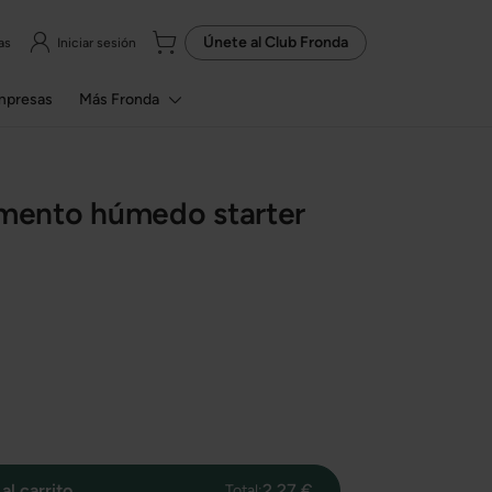
Únete al
Club Fronda
as
Iniciar sesión
mpresas
Más Fronda
imento húmedo starter
al carrito
2,27 €
Total: