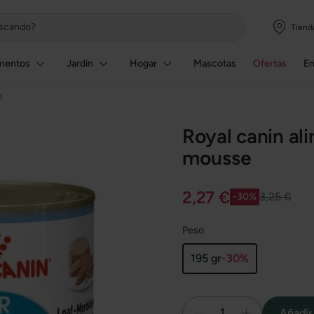
Tiend
mentos
Jardín
Hogar
Mascotas
Ofertas
E
o
Royal canin al
mousse
2,27 €
3,25 €
-30%
Peso
195 gr
-30%
1
Añadir 