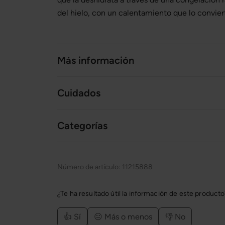
del hielo, con un calentamiento que lo convier
Más información
Cuidados
Categorías
Número de artículo:
11215888
¿Te ha resultado útil la información de este product
👍 Sí
😐 Más o menos
👎 No