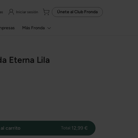
Únete al
Club Fronda
as
Iniciar sesión
mpresas
Más Fronda
a Eterna Lila
al carrito
12,99 €
Total: