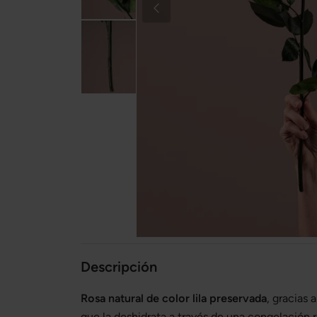
Descripción
Rosa natural de color lila preservada
, gracias
que la deshidrata a través de una congelación r