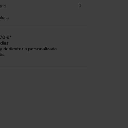
drid
elona
 70 €*
días
 y dedicatoria personalizada
tis