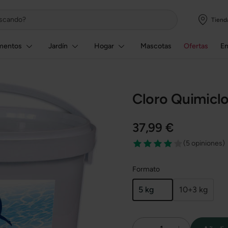
Tiend
mentos
Jardín
Hogar
Mascotas
Ofertas
E
Cloro Quimiclo
37,99 €
(
5 opiniones
)
Formato
5 kg
10+3 kg