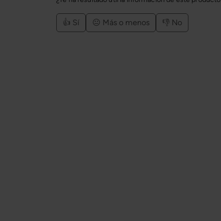
👍 Sí
😐 Más o menos
👎 No