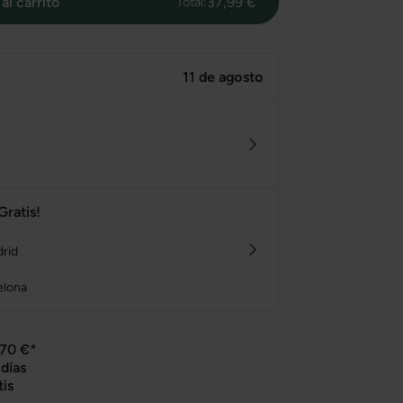
al carrito
37,99 €
Total:
11 de agosto
Gratis!
drid
elona
 70 €*
días
tis