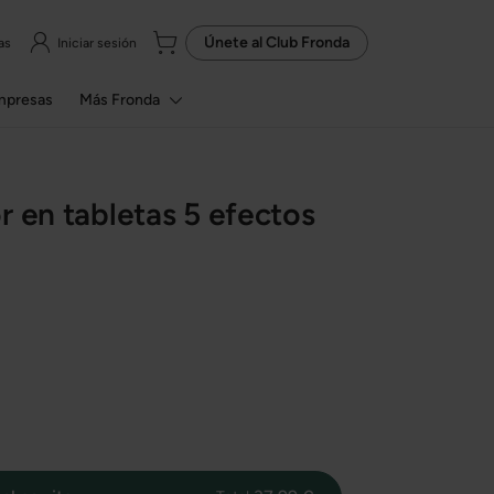
Únete al
Club Fronda
as
Iniciar sesión
mpresas
Más Fronda
r en tabletas 5 efectos