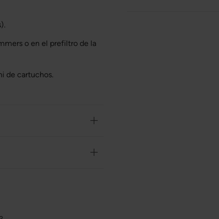
).
mmers o en el prefiltro de la
ni de cartuchos.
o?