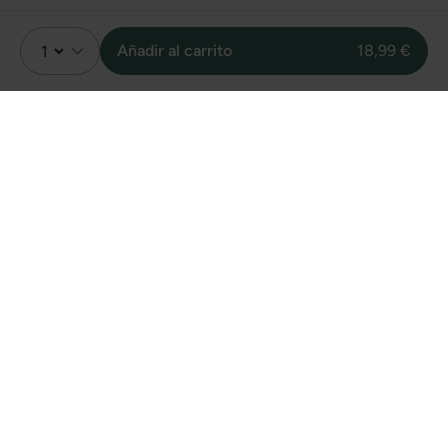
Añadir al carrito
18,99 €
Valoración
1
Sin valoraciones
Unidades vendidas
online de este
producto