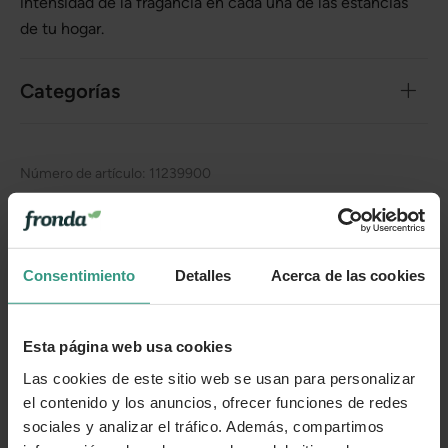
intensidad de la fragancia en cada una de las estancias
de tu hogar.
Categorías
Número de artículo:
11239900
¿Te ha resultado útil la información de este producto?
👍 Sí
😐 Más o menos
👎 No
Consentimiento
Detalles
Acerca de las cookies
Esta página web usa cookies
Las cookies de este sitio web se usan para personalizar
el contenido y los anuncios, ofrecer funciones de redes
sociales y analizar el tráfico. Además, compartimos