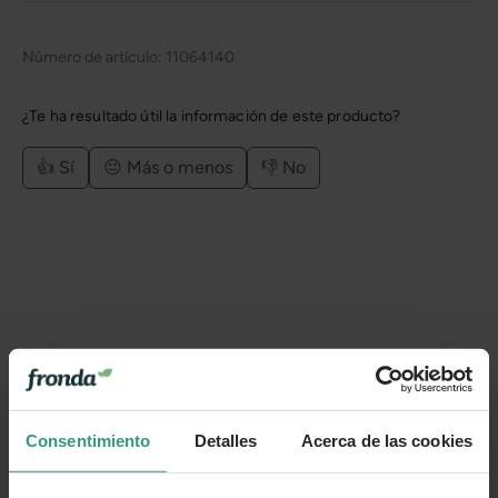
Número de artículo:
11064140
¿Te ha resultado útil la información de este producto?
👍 Sí
😐 Más o menos
👎 No
Consentimiento
Detalles
Acerca de las cookies