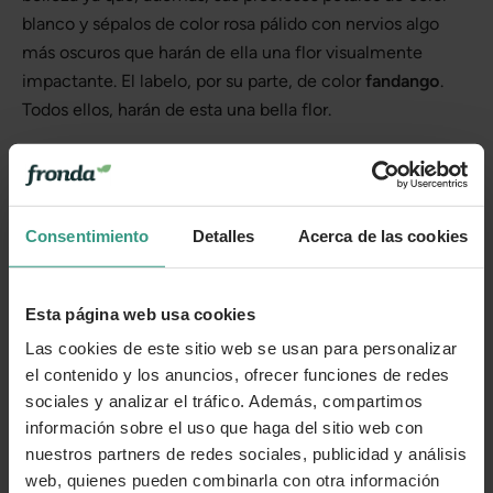
blanco y sépalos de color rosa pálido con nervios algo
más oscuros que harán de ella una flor visualmente
impactante. El labelo, por su parte, de color
fandango
.
Todos ellos, harán de esta una bella flor.
Cada planta es única
Te enviamos las plantas en estado óptimo de crecimiento o
floración, en función de la estacionalidad. Por tanto, la
Consentimiento
Detalles
Acerca de las cookies
planta que recibas puede variar levemente su apariencia
con respecto a la de la foto.
Esta página web usa cookies
Las cookies de este sitio web se usan para personalizar
Más información
el contenido y los anuncios, ofrecer funciones de redes
sociales y analizar el tráfico. Además, compartimos
Cuidados
información sobre el uso que haga del sitio web con
nuestros partners de redes sociales, publicidad y análisis
web, quienes pueden combinarla con otra información