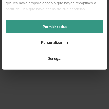
Categorías
que les haya proporcionado o que hayan recopilado a
partir del uso que haya hecho de sus servicios.
Número de artículo:
11258719
Permitir todas
¿Te ha resultado útil la información de este producto?
Personalizar
👍 Sí
😐 Más o menos
👎 No
Denegar