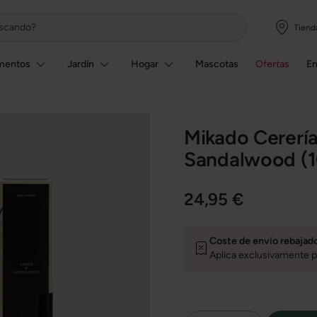
Tiend
mentos
Jardín
Hogar
Mascotas
Ofertas
E
Mikado Cererí
Sandalwood (1
24,95 €
Coste de envío rebajad
Aplica exclusivamente p