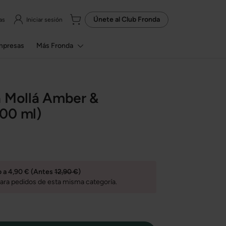
Únete al
Club Fronda
as
Iniciar sesión
mpresas
Más Fronda
a Mollá Amber &
00 ml)
o a 4,90 € (Antes
12,90 €
)
ara pedidos de esta misma categoría.