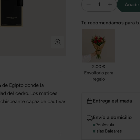
1
Añadir 
Te recomendamos para tu
2,00 €
Envoltorio para
regalo
 de Egipto donde la
dad del cedro. Los matices
Entrega estimada
 chispeante capaz de cautivar
Envío a domicilio
Península
Islas Baleares