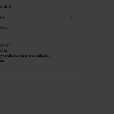
Gratis!
drid
elona
 70 €*
días
 y dedicatoria personalizada
tis