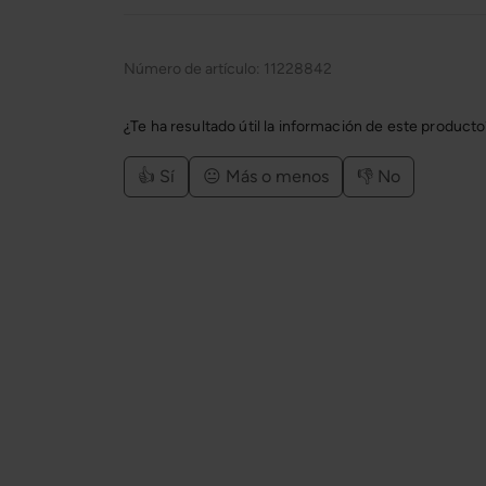
Número de artículo:
11228842
¿Te ha resultado útil la información de este product
👍 Sí
😐 Más o menos
👎 No