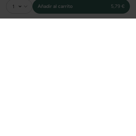
Añadir al carrito
5,79 €
Valoración
2
Sin valoraciones
Unidades vendidas
online de este
producto