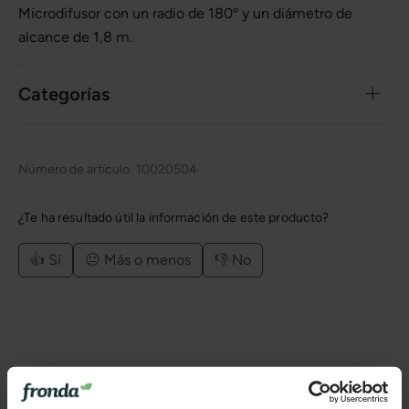
Microdifusor con un radio de 180º y un diámetro de
alcance de 1,8 m.
Categorías
Número de artículo:
10020504
¿Te ha resultado útil la información de este producto?
👍 Sí
😐 Más o menos
👎 No