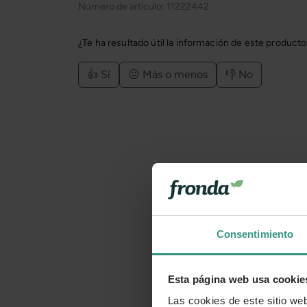
Número de artículo:
11222442
¿Te ha resultado útil la información de este product
👍 Sí
😐 Más o menos
👎 No
Consentimiento
Esta página web usa cookie
Las cookies de este sitio we