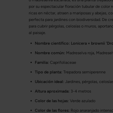
por su espectacular floración tubular de color r
ricas en néctar, atraen a mariposas y abejas, c
perfecta para jardines con biodiversidad. De cr
para cubrir pérgolas, celosías o muros, aportan
al paisaje.
Nombre científico:
Lonicera × brownii 'Dr
Nombre común:
Madreselva roja, Madresel
Familia:
Caprifoliaceae
Tipo de planta:
Trepadora semiperenne
Ubicación ideal:
Jardines, pérgolas, celosía
Altura aproximada:
3-4 metros
Color de las hojas:
Verde azulado
Color de las flores:
Rojo anaranjado intens