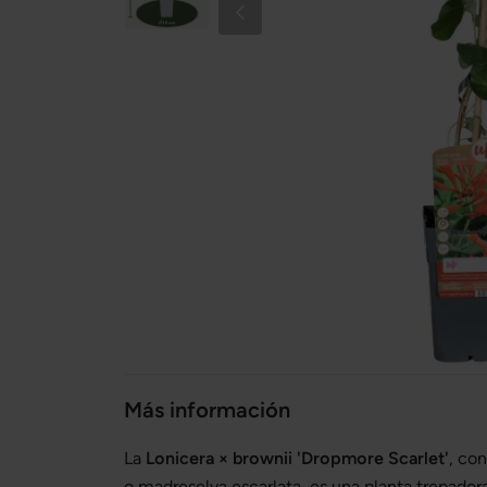
Más información
La
Lonicera × brownii 'Dropmore Scarlet'
, co
o madreselva escarlata, es una planta trepad