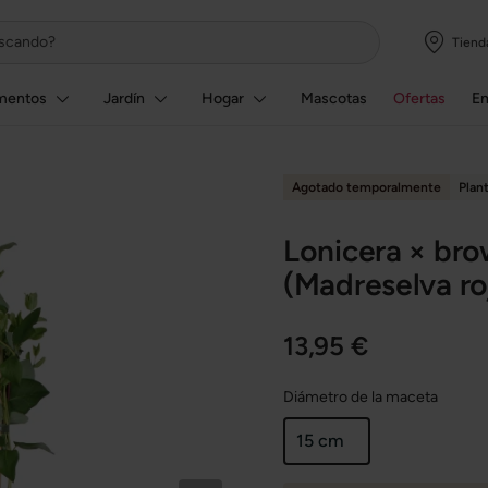
Tiend
mentos
Jardín
Hogar
Mascotas
Ofertas
E
Agotado temporalmente
Plan
Lonicera × bro
(Madreselva ro
13,95 €
Diámetro de la maceta
15 cm