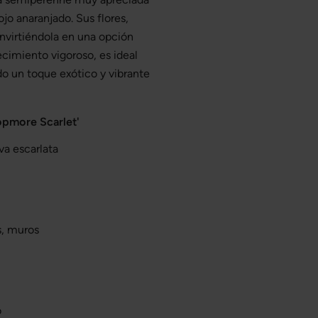
ojo anaranjado. Sus flores,
onvirtiéndola en una opción
ecimiento vigoroso, es ideal
do un toque exótico y vibrante
opmore Scarlet'
va escarlata
s, muros
o