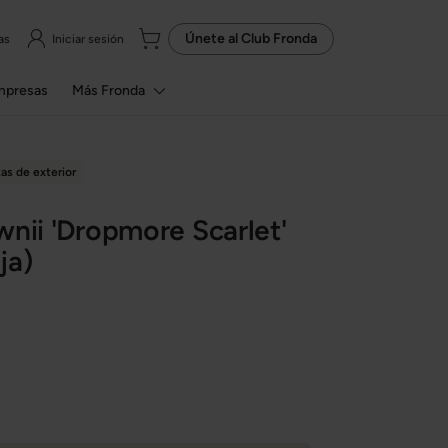
Únete al
Club Fronda
as
Iniciar sesión
mpresas
Más Fronda
tas de exterior
wnii 'Dropmore Scarlet'
ja)