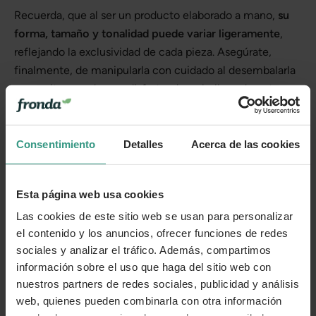
Recuerda, que al ser un producto elaborado a mano,
su
forma, tamaño y tonalidad puede variar ligeramente
,
reflejando la exclusividad de cada pieza. Asegúrate,
finalmente, de manipularla con cuidado al desembalarla
para evitar rayaduras y disfrutar de su belleza durante
años.
Consentimiento
Detalles
Acerca de las cookies
Más información
Esta página web usa cookies
Cuidados
Las cookies de este sitio web se usan para personalizar
el contenido y los anuncios, ofrecer funciones de redes
sociales y analizar el tráfico. Además, compartimos
Categorías
información sobre el uso que haga del sitio web con
nuestros partners de redes sociales, publicidad y análisis
web, quienes pueden combinarla con otra información
Número de artículo:
11250747