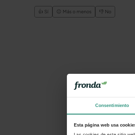
👍 Sí
😐 Más o menos
👎 No
Consentimiento
Esta página web usa cookie
Las cookies de este sitio we