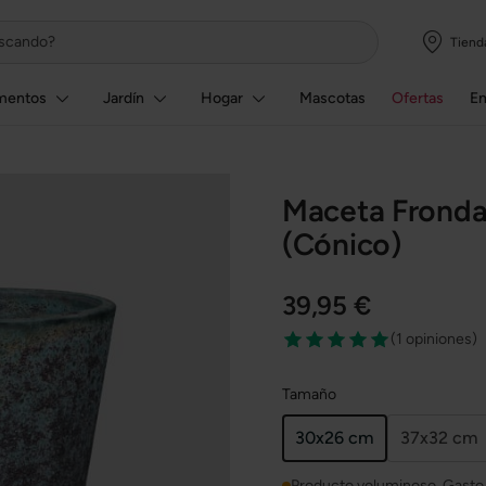
Tiend
mentos
Jardín
Hogar
Mascotas
Ofertas
E
Maceta Fronda
(Cónico)
39,95 €
(
1 opiniones
)
Tamaño
30x26 cm
37x32 cm
Producto voluminoso. Gasto