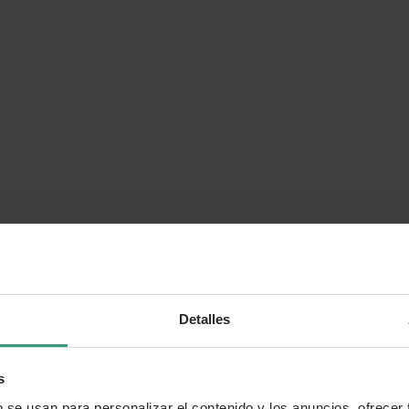
Detalles
s
b se usan para personalizar el contenido y los anuncios, ofrecer