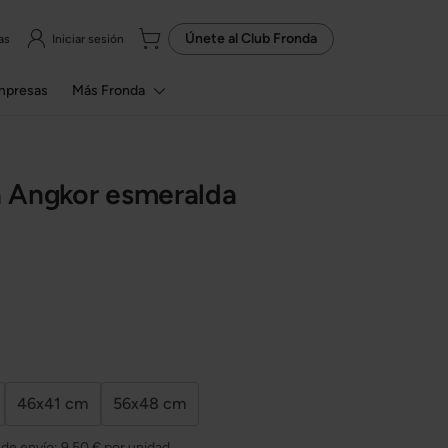
Únete al
Club Fronda
as
Iniciar sesión
mpresas
Más Fronda
 Angkor esmeralda
46x41 cm
56x48 cm
 de envío:
9,50 €
por unidad.