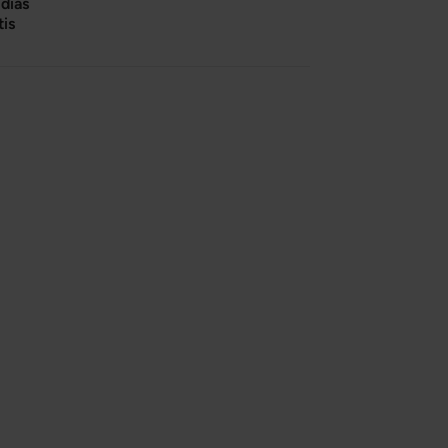
días
tis