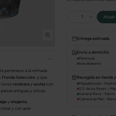
1
Añadir 
Entrega estimada
Envío a domicilio
Península
Islas Baleares
ta pertenece a la refinada
Recogida en tienda ¡
e
Fronda Selección
, y que
Majadahonda – Madrid
a tonos
verdosos
y
azules
con
S.S. de los Reyes – Ma
piezas antiguas y únicas.
General Riera – Palma
Cabrera de Mar – Barc
tage
y
elegante
,
cional y con gran