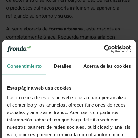
o productos químicos podría influir en su apariencia,
reflejando su entorno y su uso.
Al ser elaborada de
forma artesanal
, esta maceta es
completamente única. Recuerda manipularla con
cuidado al desembalarla para evitar rayaduras y garantizar
su conservación.
Consentimiento
Detalles
Acerca de las cookies
Más información
Esta página web usa cookies
Cuidados
Las cookies de este sitio web se usan para personalizar
el contenido y los anuncios, ofrecer funciones de redes
sociales y analizar el tráfico. Además, compartimos
Categorías
información sobre el uso que haga del sitio web con
nuestros partners de redes sociales, publicidad y análisis
web, quienes pueden combinarla con otra información