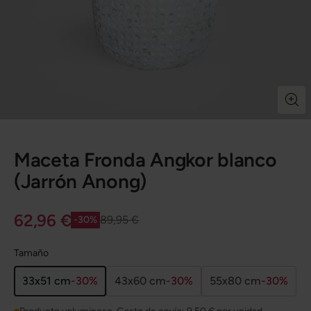
Maceta Fronda Angkor blanco
(Jarrón Anong)
62,96 €
89,95 €
-30%
Tamaño
33x51 cm
-30%
43x60 cm
-30%
55x80 cm
-30%