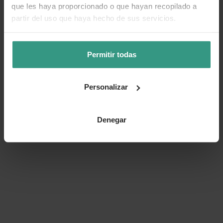
que les haya proporcionado o que hayan recopilado a
Número de artículo:
11255136
partir del uso que haya hecho de sus servicios.
¿Te ha resultado útil la información de este producto?
Permitir todas
👍 Sí
😐 Más o menos
👎 No
Personalizar
Denegar