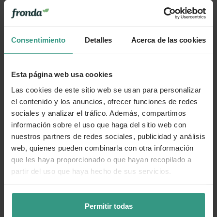
sofisticados y dramáticos.
Consentimiento
Detalles
Acerca de las cookies
Más información
Esta página web usa cookies
Cuidados
Las cookies de este sitio web se usan para personalizar
el contenido y los anuncios, ofrecer funciones de redes
Categorías
sociales y analizar el tráfico. Además, compartimos
información sobre el uso que haga del sitio web con
nuestros partners de redes sociales, publicidad y análisis
web, quienes pueden combinarla con otra información
Número de artículo:
11239294
que les haya proporcionado o que hayan recopilado a
partir del uso que haya hecho de sus servicios.
¿Te ha resultado útil la información de este producto?
👍 Sí
😐 Más o menos
👎 No
Permitir todas