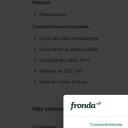
Material:
Polipropileno.
Características principales:
Color del cable: transparente.
Color de la luz: blanco cálido.
Longitud del cable: 16 m.
Número de LED: 750.
Duración: hasta 8 horas.
Más información
Consentimiento
Cuidados