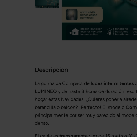
Descripción
La guirnalda Compact de
luces intermitentes
c
LUMINEO
y de hasta 8 horas de duración resul
hogar estas Navidades. ¿Quieres ponerla alrede
barandilla o balcón? ¡Perfecto! El modelo
Com
principalmente por ser muy parecido al model
denso.
El cable es
transparente
y mide 16 metros. Y sí