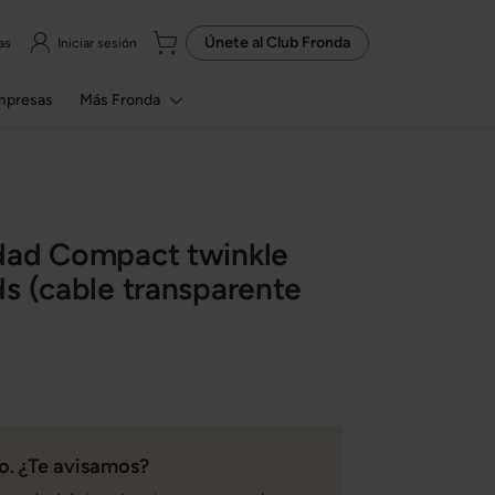
Únete al
Club Fronda
as
Iniciar sesión
mpresas
Más Fronda
dad Compact twinkle
s (cable transparente
. ¿Te avisamos?