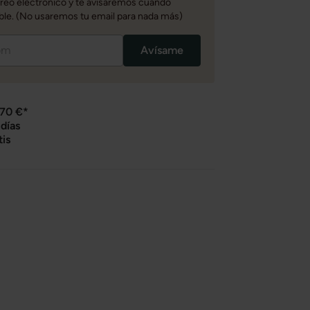
rreo electrónico y te avisaremos cuando
ble. (No usaremos tu email para nada más)
Avísame
 70 €*
días
tis