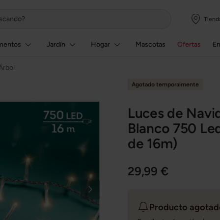
Tiend
mentos
Jardín
Hogar
Mascotas
Ofertas
E
Árbol
Agotado temporalmente
Luces de Navi
Blanco 750 Led
de 16m)
29,99 €
Producto agotado