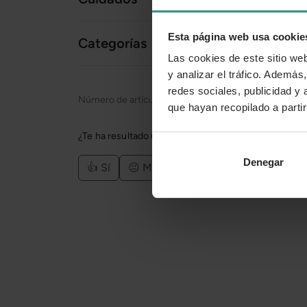
Esta página web usa cookie
Categorías
Las cookies de este sitio we
y analizar el tráfico. Ademá
redes sociales, publicidad y
Número de artículo:
11190620
que hayan recopilado a parti
¿Te ha resultado útil la información de este product
Denegar
👍 Sí
😐 Más o menos
👎 No