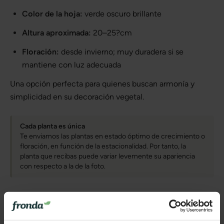
Color de la hoja:
verde oscuro brillante
Altura aproximada:
20–25?cm
Floración:
desde invierno; muy duradera si se
mantiene con luz adecuada
Una opción perfecta para quienes buscan armonía y
simplicidad en su decoración vegetal.
Cada planta es única
Te enviamos las plantas en estado óptimo de crecimiento o
floración, en función de la estacionalidad. Por tanto, la
planta que recibas puede variar levemente su apariencia
con respecto a la de la foto.
Más información