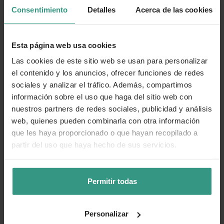
Consentimiento
Detalles
Acerca de las cookies
Cuidados
Esta página web usa cookies
Categorías
Las cookies de este sitio web se usan para personalizar
el contenido y los anuncios, ofrecer funciones de redes
sociales y analizar el tráfico. Además, compartimos
Número de artículo:
11251239
información sobre el uso que haga del sitio web con
nuestros partners de redes sociales, publicidad y análisis
¿Te ha resultado útil la información de este producto?
web, quienes pueden combinarla con otra información
que les haya proporcionado o que hayan recopilado a
👍 Sí
😐 Más o menos
👎 No
partir del uso que haya hecho de sus servicios.
Permitir todas
Personalizar