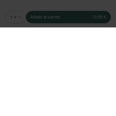
Añadir al carrito
19,99 €
Valoración
Sin valoraciones
Sin datos
Sobre unidades
vendidas online de
este producto