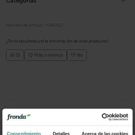
Categorías
Número de artículo:
11266422
¿Te ha resultado útil la información de este producto?
👍 Sí
😐 Más o menos
👎 No
Consentimiento
Detalles
Acerca de las cookies