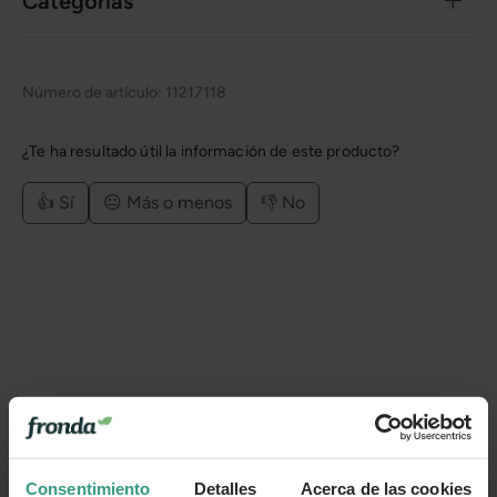
Categorías
Número de artículo:
11217118
¿Te ha resultado útil la información de este producto?
👍 Sí
😐 Más o menos
👎 No
Consentimiento
Detalles
Acerca de las cookies