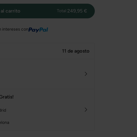
al carrito
249,95 €
Total:
n intereses con
11 de agosto
Gratis!
drid
elona