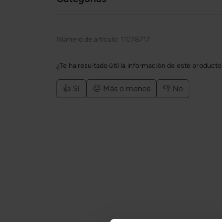
Número de artículo:
11078717
¿Te ha resultado útil la información de este product
👍 Sí
😐 Más o menos
👎 No