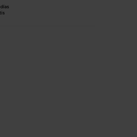
días
tis