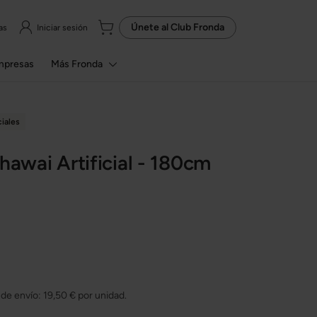
Únete al
Club Fronda
as
Iniciar sesión
mpresas
Más Fronda
ciales
hawai Artificial - 180cm
 de envío:
19,50 €
por unidad.