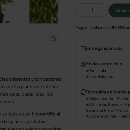
1
Añadir 
Paga en 3 plazos de
83.32€
si
Entrega estimada
Envío a domicilio
Península
Islas Baleares
ies diferentes y son bastante
na de las plantas de interior
Recogida en tienda ¡
ás de su durabilidad, los
Majadahonda – Madrid
eriores.
S.S. de los Reyes – Ma
General Riera – Palma
 se trata de un
ficus artificial
Cabrera de Mar – Barc
 las plantas y árboles
portan pues no solo no necesitan