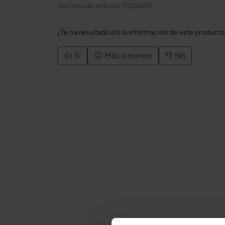
Número de artículo:
11264655
¿Te ha resultado útil la información de este product
👍 Sí
😐 Más o menos
👎 No