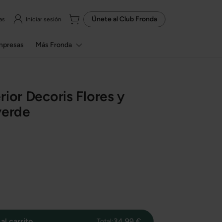
Únete al
Club Fronda
as
Iniciar sesión
mpresas
Más Fronda
rior Decoris Flores y
verde
al carrito
34,99 €
Total: