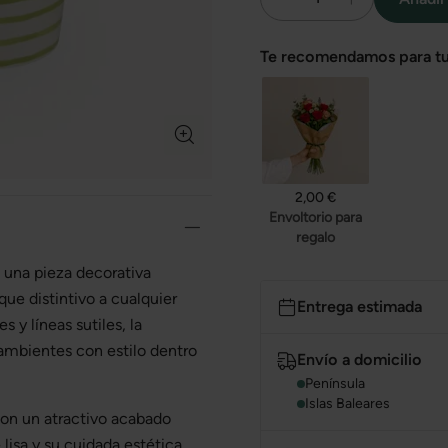
Te recomendamos para tu
2,00 €
Envoltorio para
regalo
s una pieza decorativa
que distintivo a cualquier
Entrega estimada
s y líneas sutiles, la
ambientes con estilo dentro
Envío a domicilio
Península
Islas Baleares
con un atractivo acabado
lisa y su cuidada estética,