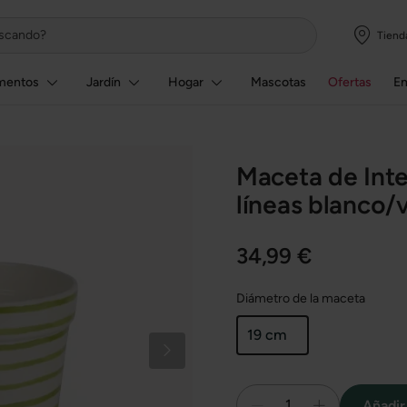
Tiend
mentos
Jardín
Hogar
Mascotas
Ofertas
E
Maceta de Inte
líneas blanco/
34,99 €
Diámetro de la maceta
19 cm
1
Añadir 