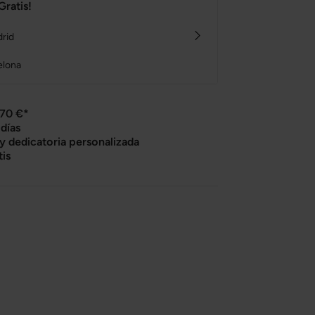
Gratis!
drid
elona
 70 €*
días
 y dedicatoria personalizada
tis