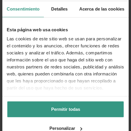
Categorías
Consentimiento
Detalles
Acerca de las cookies
Número de artículo:
11233511
Esta página web usa cookies
Las cookies de este sitio web se usan para personalizar
¿Te ha resultado útil la información de este producto?
el contenido y los anuncios, ofrecer funciones de redes
sociales y analizar el tráfico. Además, compartimos
👍 Sí
😐 Más o menos
👎 No
información sobre el uso que haga del sitio web con
nuestros partners de redes sociales, publicidad y análisis
web, quienes pueden combinarla con otra información
que les haya proporcionado o que hayan recopilado a
partir del uso que haya hecho de sus servicios.
Permitir todas
Personalizar