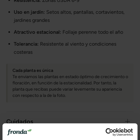
Resistencia:
Zonas USDA 6-9
Uso en jardín:
Setos altos, pantallas, cortavientos,
jardines grandes
Atractivo estacional:
Follaje perenne todo el año
Tolerancia:
Resistente al viento y condiciones
costeras
Cada planta es única
Te enviamos las plantas en estado óptimo de crecimiento o
floración, en función de la estacionalidad. Por tanto, la
planta que recibas puede variar levemente su apariencia
con respecto a la de la foto.
Cuidados