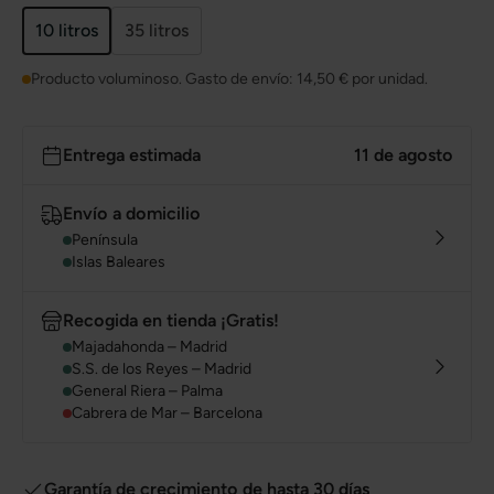
10 litros
35 litros
Producto voluminoso. Gasto de envío:
14,50 €
por unidad.
Entrega estimada
11 de agosto
Envío a domicilio
Península
Islas Baleares
Recogida en tienda ¡Gratis!
Majadahonda – Madrid
S.S. de los Reyes – Madrid
General Riera – Palma
Cabrera de Mar – Barcelona
Garantía de crecimiento de hasta 30 días