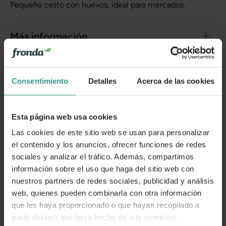
Pequeño cesto con huevos, ideal para mercados.
Más información
Categorías
Consentimiento
Detalles
Acerca de las cookies
Número de artículo:
11251308
Esta página web usa cookies
Las cookies de este sitio web se usan para personalizar
¿Te ha resultado útil la información de este producto?
el contenido y los anuncios, ofrecer funciones de redes
sociales y analizar el tráfico. Además, compartimos
👍 Sí
😐 Más o menos
👎 No
información sobre el uso que haga del sitio web con
nuestros partners de redes sociales, publicidad y análisis
web, quienes pueden combinarla con otra información
que les haya proporcionado o que hayan recopilado a
partir del uso que haya hecho de sus servicios.