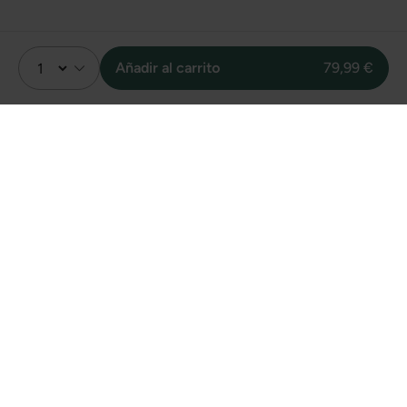
Añadir al carrito
79,99 €
Valoración
31
Sin valoraciones
Unidades vendidas
online de este