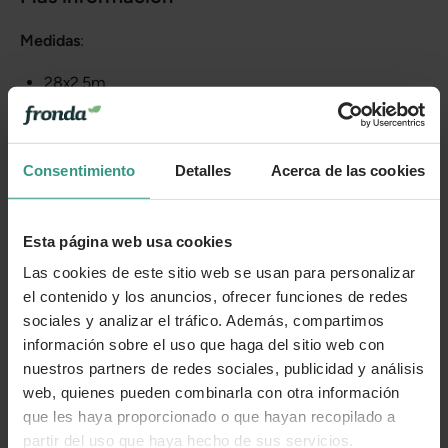
Medidas
:
28x2.5m
Categorías
Consentimiento
Detalles
Acerca de las cookies
Número de artículo:
11251443
Esta página web usa cookies
Las cookies de este sitio web se usan para personalizar
¿Te ha resultado útil la información de este producto?
el contenido y los anuncios, ofrecer funciones de redes
sociales y analizar el tráfico. Además, compartimos
👍 Sí
😐 Más o menos
👎 No
información sobre el uso que haga del sitio web con
nuestros partners de redes sociales, publicidad y análisis
web, quienes pueden combinarla con otra información
que les haya proporcionado o que hayan recopilado a
partir del uso que haya hecho de sus servicios.