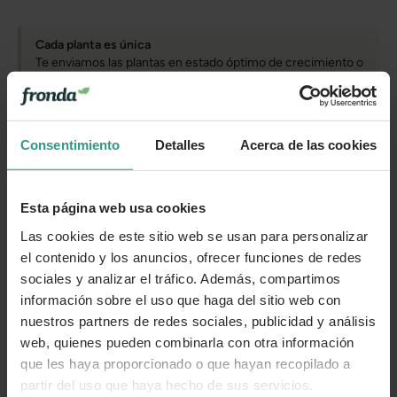
Cada planta es única
Te enviamos las plantas en estado óptimo de crecimiento o
floración, en función de la estacionalidad. Por tanto, la
planta que recibas puede variar levemente su apariencia
con respecto a la de la foto.
Consentimiento
Detalles
Acerca de las cookies
Cuidados
Esta página web usa cookies
Las cookies de este sitio web se usan para personalizar
Categorías
el contenido y los anuncios, ofrecer funciones de redes
sociales y analizar el tráfico. Además, compartimos
información sobre el uso que haga del sitio web con
Número de artículo:
11254373
nuestros partners de redes sociales, publicidad y análisis
web, quienes pueden combinarla con otra información
que les haya proporcionado o que hayan recopilado a
¿Te ha resultado útil la información de este producto?
partir del uso que haya hecho de sus servicios.