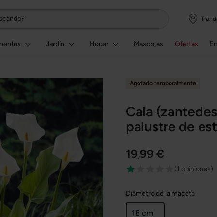
Tiend
mentos
Jardín
Hogar
Mascotas
Ofertas
E
Agotado temporalmente
Cala (zantedes
palustre de es
19,99 €
(
1 opiniones
)
Diámetro de la maceta
18 cm