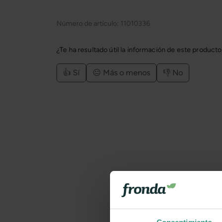
Número de artículo:
11010336
¿Te ha resultado útil la información de este product
👍 Sí
😐 Más o menos
👎 No