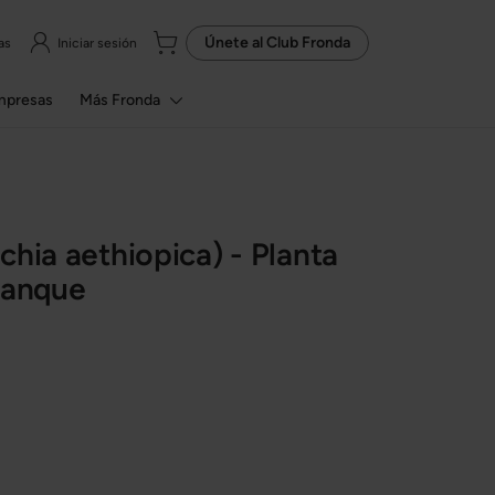
Únete al
Club Fronda
as
Iniciar sesión
mpresas
Más Fronda
chia aethiopica) - Planta
tanque