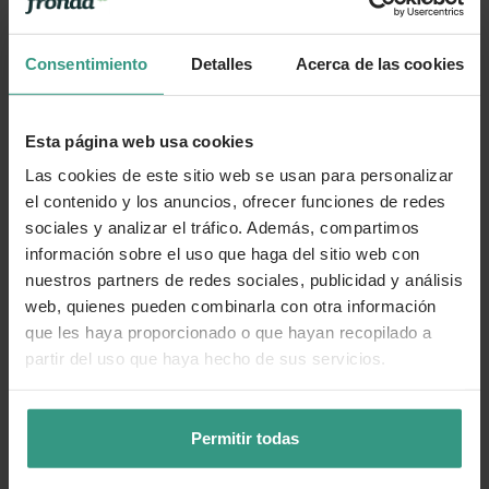
Consentimiento
Detalles
Acerca de las cookies
Número de artículo:
11004275
¿Te ha resultado útil la información de este producto?
Esta página web usa cookies
Las cookies de este sitio web se usan para personalizar
👍 Sí
😐 Más o menos
👎 No
el contenido y los anuncios, ofrecer funciones de redes
sociales y analizar el tráfico. Además, compartimos
información sobre el uso que haga del sitio web con
nuestros partners de redes sociales, publicidad y análisis
web, quienes pueden combinarla con otra información
que les haya proporcionado o que hayan recopilado a
partir del uso que haya hecho de sus servicios.
Permitir todas