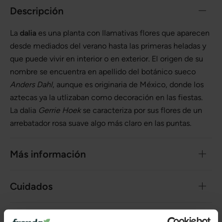
Descripción
La
dalia
es una planta con llamativas flores que aparecen
desde mediados del verano hasta las primeras heladas y
que puede vivir en interior o en exterior. El origen de su
nombre se encuentra en apellido del botánico sueco
Anders Dahl
, aunque es originaria de México, donde los
aztecas ya la utlizaban como decoración en las fiestas.
La dalia
Gerrie Hoek
se caracteriza por sus flores de un
arrebatador rosa suave algo más claro en las puntas.
Más información
Cuidados
Categorías