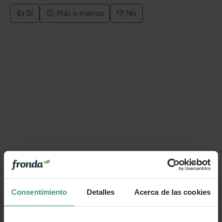
👍 Sí
😐 Más o menos
👎 No
Consentimiento
Detalles
Acerca de las cookies