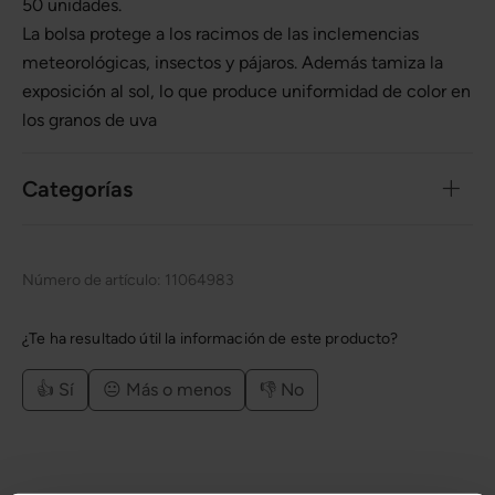
50 unidades.
La bolsa protege a los racimos de las inclemencias
meteorológicas, insectos y pájaros. Además tamiza la
exposición al sol, lo que produce uniformidad de color en
los granos de uva
Categorías
Número de artículo:
11064983
¿Te ha resultado útil la información de este producto?
👍 Sí
😐 Más o menos
👎 No