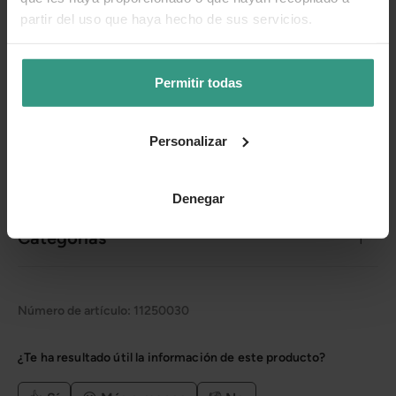
Envases 100% biodegradables o reciclables.
partir del uso que haya hecho de sus servicios.
Donación del
1% de las ventas
a proyectos solidarios
en favor de los animales.
Permitir todas
Más información
Personalizar
Cuidados
Denegar
Categorías
Número de artículo:
11250030
¿Te ha resultado útil la información de este producto?