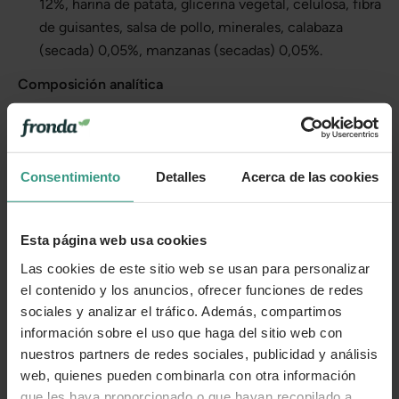
12%, harina de patata, glicerina vegetal, celulosa, fibra
de guisantes, salsa de pollo, minerales, calabaza
(secada) 0,05%, manzanas (secadas) 0,05%.
Composición analítica
Proteína bruta: 17%
Grasa bruta: 5%
Consentimiento
Detalles
Acerca de las cookies
Fibra bruta: 4,7%
Ceniza bruta: 5,5%
Esta página web usa cookies
Humedad: 20%
Las cookies de este sitio web se usan para personalizar
el contenido y los anuncios, ofrecer funciones de redes
Aditivos
sociales y analizar el tráfico. Además, compartimos
Aditivos tecnológicos: antioxidantes, conservantes.
información sobre el uso que haga del sitio web con
nuestros partners de redes sociales, publicidad y análisis
Compromiso con el planeta
web, quienes pueden combinarla con otra información
que les haya proporcionado o que hayan recopilado a