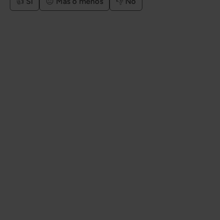
👍 Sí
😐 Más o menos
👎 No