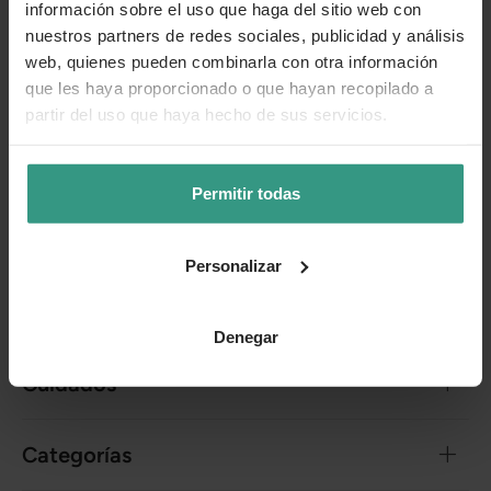
información sobre el uso que haga del sitio web con
Aditivos
nuestros partners de redes sociales, publicidad y análisis
web, quienes pueden combinarla con otra información
Aditivos tecnológicos: antioxidantes, conservantes.
que les haya proporcionado o que hayan recopilado a
Compromiso con el planeta
partir del uso que haya hecho de sus servicios.
Envases 100% biodegradables o reciclables.
Permitir todas
Donación del
1% de las ventas
a proyectos solidarios
en favor de los animales.
Personalizar
Más información
Denegar
Cuidados
Categorías