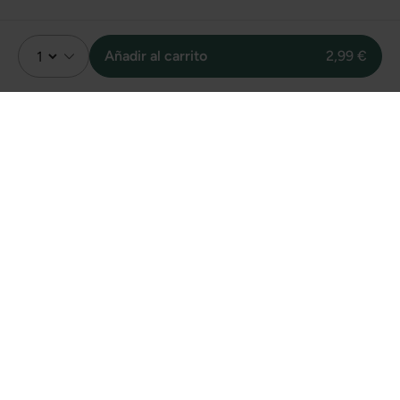
Añadir al carrito
2,99 €
Valoración
Sin valoraciones
Sin datos
Sobre unidades
vendidas online de
este producto