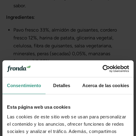
sabor.
Ingredientes
:
Pavo fresco 33%, almidón de guisantes, cordero
fresco 12%, harina de patata, glicerina vegetal,
celulosa, fibra de guisantes, salsa vegetariana,
minerales, peras (secadas) 0,05%, manzanas
(secadas) 0,05%.
Composición analítica
Proteína bruta: 13%
Consentimiento
Detalles
Acerca de las cookies
Grasa bruta: 8,8%
Esta página web usa cookies
Fibra bruta: 4,5%
Las cookies de este sitio web se usan para personalizar
Ceniza bruta: 4,8%
el contenido y los anuncios, ofrecer funciones de redes
sociales y analizar el tráfico. Además, compartimos
Humedad: 20%