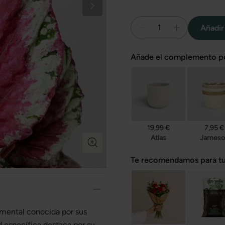
1
Añadir 
Añade el complemento pe
19,99 €
7,95 €
Atlas
Jameso
Te recomendamos para tu
amental conocida por sus
d específica destaca por su