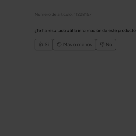
Número de artículo:
11228157
¿Te ha resultado útil la información de este product
👍 Sí
😐 Más o menos
👎 No