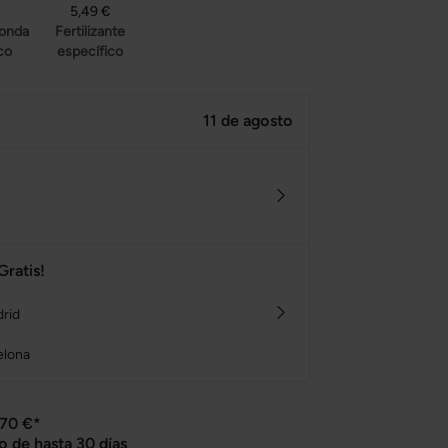
5,49 €
ronda
Fertilizante
co
específico
11 de agosto
Gratis!
drid
elona
 70 €*
o de hasta 30 días