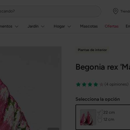
Tiend
mentos
Jardín
Hogar
Mascotas
Ofertas
E
Plantas de interior
Begonia rex 'M
(
4 opiniones
)
Selecciona la opción
de altur
22 cm
de diám
12 cm