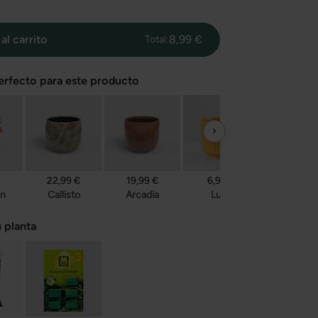
al carrito
8,99 €
Total:
rfecto para este producto
22,99 €
19,99 €
6,95 €
14,99 €
n
Callisto
Arcadia
Luna
Daan
 planta