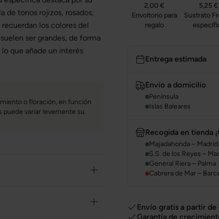
2,00 €
5,25 €
a de tonos rojizos, rosados,
Envoltorio para
Sustrato F
 recuerdan los colores del
regalo
específi
 suelen ser grandes, de forma
 lo que añade un interés
Entrega estimada
Envío a domicilio
Península
miento o floración, en función
Islas Baleares
bas puede variar levemente su
Recogida en tienda ¡
Majadahonda – Madrid
S.S. de los Reyes – Ma
General Riera – Palma
Cabrera de Mar – Barc
Envío gratis a partir de
Garantía de crecimient