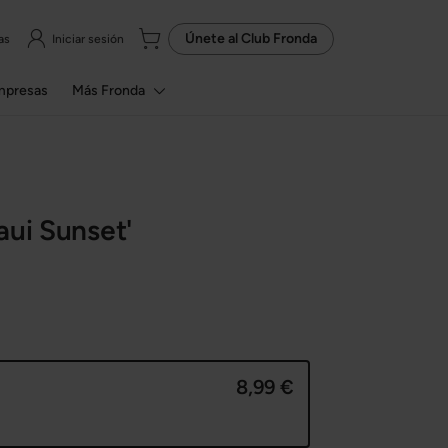
Únete al
Club Fronda
as
Iniciar sesión
mpresas
Más Fronda
aui Sunset'
8,99 €
a
etro de maceta