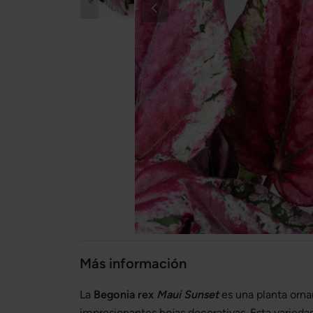
Más información
La
Begonia rex
Maui Sunset
es una planta orn
impresionantes hojas decorativas. Esta varieda