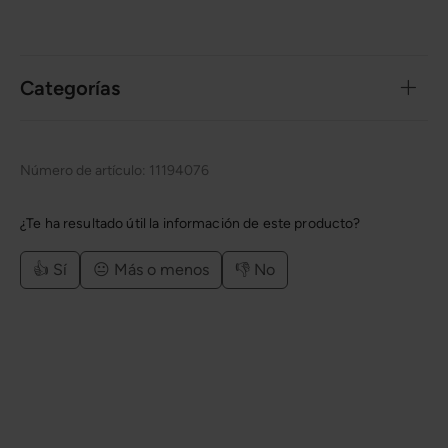
Categorías
Número de artículo:
11194076
¿Te ha resultado útil la información de este producto?
👍 Sí
😐 Más o menos
👎 No