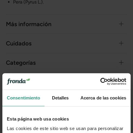
Pera (Pyrus L.).
Más información
Cuidados
Categorías
Número de artículo:
11070858
Consentimiento
Detalles
Acerca de las cookies
¿Te ha resultado útil la información de este producto?
👍 Sí
😐 Más o menos
👎 No
Esta página web usa cookies
Las cookies de este sitio web se usan para personalizar