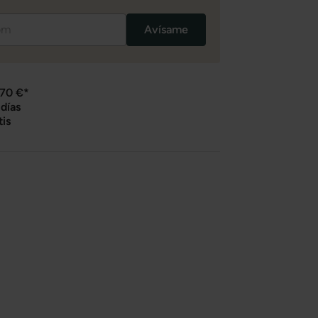
Avísame
 70 €*
días
tis