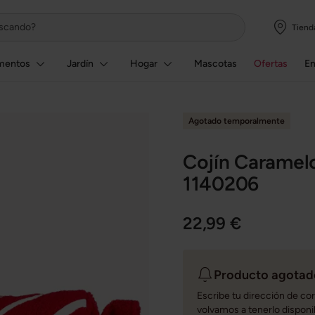
Tiend
mentos
Jardín
Hogar
Mascotas
Ofertas
E
Agotado temporalmente
Cojín Caramel
1140206
22,99 €
Producto agotado
Escribe tu dirección de co
volvamos a tenerlo disponi