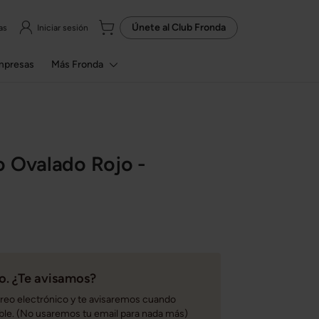
Únete al
Club Fronda
as
Iniciar sesión
mpresas
Más Fronda
o Ovalado Rojo -
. ¿Te avisamos?
rreo electrónico y te avisaremos cuando
ble. (No usaremos tu email para nada más)