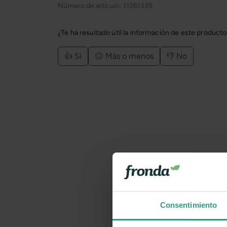
Número de artículo:
11261335
¿Te ha resultado útil la información de este product
👍 Sí
😐 Más o menos
👎 No
Consentimiento