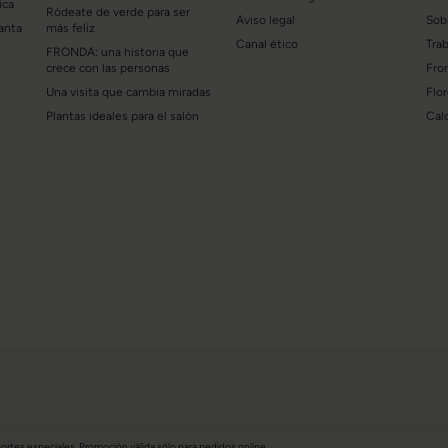
ica
Ródeate de verde para ser
Aviso legal
Sob
lanta
más feliz
Canal ético
Tra
FRONDA: una historia que
crece con las personas
Fro
Una visita que cambia miradas
Flo
Plantas ideales para el salón
Cal
 portes especiales. Promoción válida sólo para pedidos online