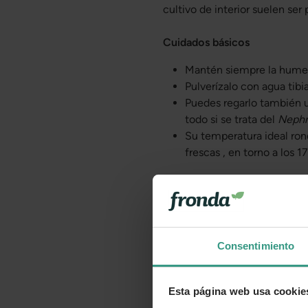
cultivo de interior suelen ser
Cuidados básicos
Mantén siempre la humeda
Pulverízalo con agua tibia
Puedes regarlo también u
todo si se trata del
Nephr
Su temperatura ideal ron
frescas , en torno a los 1
Consentimiento
Esta página web usa cookie