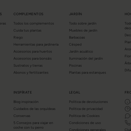
S
COMPLEMENTOS
JARDÍN
HO
eras
Todos los complementos
Todo sobre jardín
Tod
dec
Cuida tus plantas
Muebles de jardín
Dec
Riego
Barbacoas
Plan
Herramientas para jardinería
Césped
Aro
Accesorios para huertos
Jardín acuático
Flor
Accesorios para bonsáis
Iluminación del jardín
Árbo
Sustratos y tierras
Piscinas
Dif
Abonos y fertilizantes
Plantas para estanques
INSPÍRATE
LEGAL
FR
Blog inspiración
Política de devoluciones
Cuidados de las orquídeas
Política de privacidad
Conservas
Política de Cookies
5 Consejos para viajar en
Condiciones de uso
coche con tu perro
Condiciones generales
Clu