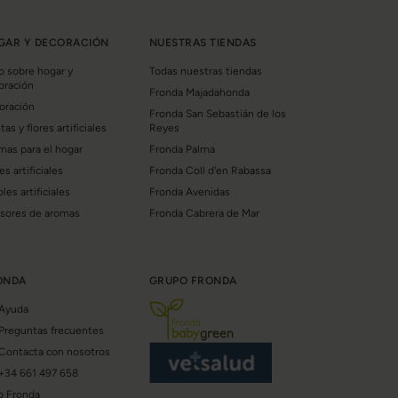
GAR Y DECORACIÓN
NUESTRAS TIENDAS
o sobre hogar y
Todas nuestras tiendas
oración
Fronda Majadahonda
oración
Fronda San Sebastián de los
tas y flores artificiales
Reyes
mas para el hogar
Fronda Palma
es artificiales
Fronda Coll d'en Rabassa
les artificiales
Fronda Avenidas
usores de aromas
Fronda Cabrera de Mar
ONDA
GRUPO FRONDA
Ayuda
Preguntas frecuentes
Contacta con nosotros
+34 661 497 658
b Fronda