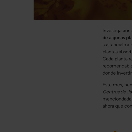
Investigacion
de algunas pl
sustancialmen
plantas absor
Cada planta r
recomendable 
donde invert
Este mes, hem
Centros de Ja
menciondadas 
ahora que com