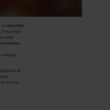
n la
capacidad
e, mejorando
ue estas
cloroetileno.
 cerrados
Española de
doras
e interior,