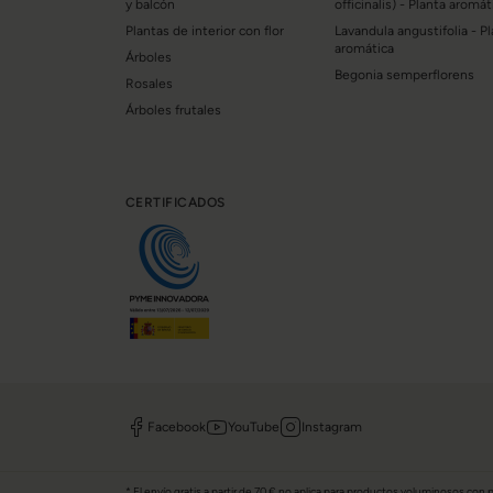
y balcón
officinalis) - Planta aromát
Plantas de interior con flor
Lavandula angustifolia - P
aromática
Árboles
Begonia semperflorens
Rosales
Árboles frutales
CERTIFICADOS
Facebook
YouTube
Instagram
* El envío gratis a partir de 70 € no aplica para productos voluminosos con