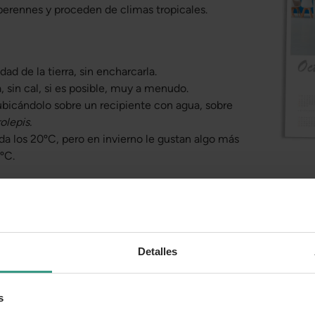
 perennes y proceden de climas tropicales.
d de la tierra, sin encharcarla.
, sin cal, si es posible, muy a menudo.
bicándolo sobre un recipiente con agua, sobre
olepis.
da los 20ºC, pero en invierno le gustan algo más
7ºC.
Espatifilo
Es muy atractivo por el contraste de sus hojas de col
Detalles
blanca. Es una de las escasas plantas de interior que
año.
Cuando alguna flor empiece a marchitarse, sol
centímetros por encima del punto donde se junta con
s
habrá secado y podremos eliminarlo, para que siga f