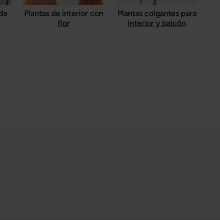
rde
Plantas de interior con
Plantas colgantes para
flor
interior y balcón