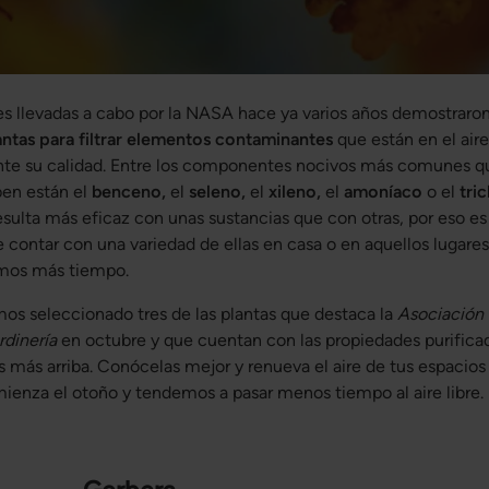
es llevadas a cabo por la NASA hace ya varios años demostraro
antas para filtrar elementos contaminantes
que están en el air
te su calidad. Entre los componentes nocivos más comunes q
ben están el
benceno,
el
seleno,
el
xileno,
el
amoníaco
o el
tri
esulta más eficaz con unas sustancias que con otras, por eso es
contar con una variedad de ellas en casa o en aquellos lugares
imos más tiempo.
os seleccionado tres de las plantas que destaca la
Asociación 
rdinería
en octubre y que cuentan con las propiedades purifica
más arriba. Conócelas mejor y renueva el aire de tus espacios d
ienza el otoño y tendemos a pasar menos tiempo al aire libre.