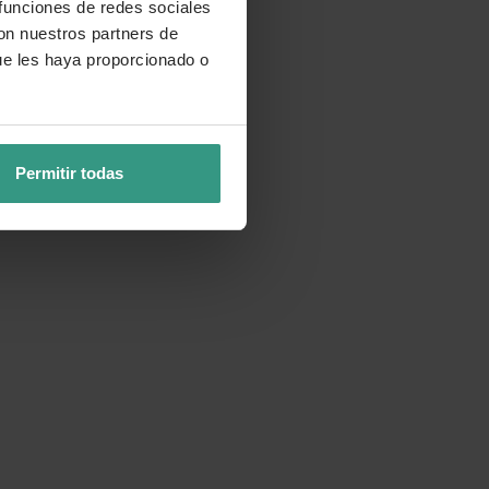
 funciones de redes sociales
con nuestros partners de
ue les haya proporcionado o
e florezca. Puede vivir en
 cálidas, mientras que en
Permitir todas
uperficial para regarlo de