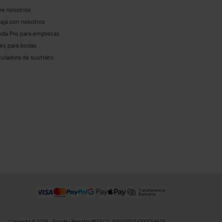
re nosotros
baja con nosotros
nda Pro para empresas
res para bodas
culadora de sustrato
Copyright © 2026 - Fronda | Registro MITECO: ENV/2025/000054629