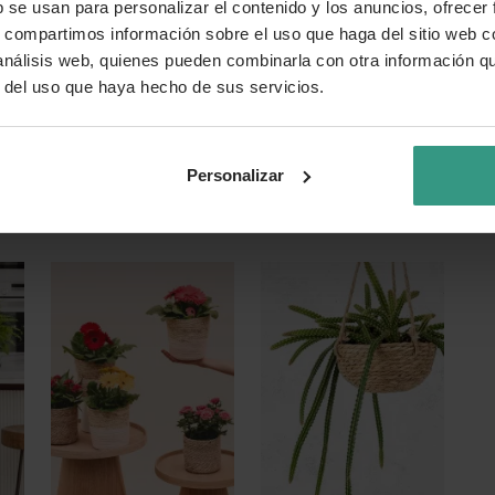
b se usan para personalizar el contenido y los anuncios, ofrecer
s, compartimos información sobre el uso que haga del sitio web 
Cuidados básicos
 análisis web, quienes pueden combinarla con otra información q
Colócalo en un sitio con mucha luz si quieres qu
r del uso que haya hecho de sus servicios.
zonas más sombrías, no obstante.
Pulverízalo con agua con frecuencia.
Mantén la tierra siempre húmeda en épocas más
Personalizar
invierno puedes esperar a que se seque la capa s
nuevo.