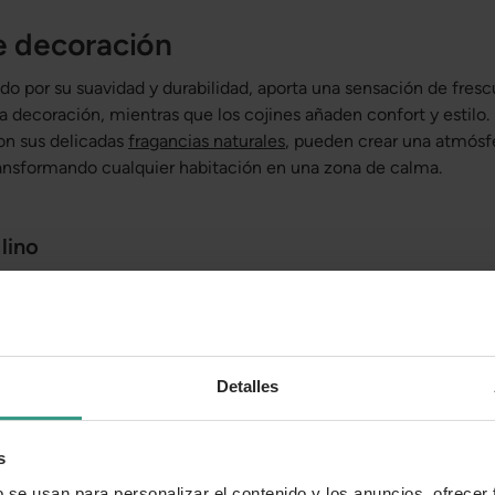
e decoración
ido por su suavidad y durabilidad, aporta una sensación de fresc
la decoración, mientras que los cojines añaden confort y estilo.
con sus delicadas
fragancias naturales
, pueden crear una atmósfe
ansformando cualquier habitación en una zona de calma.
 lino
fibra natural extraída de la planta del lino, conocida por su resis
sí como por su suavidad y frescura. Al ser un material natural, el
estar conectado con la naturaleza, ya que proviene de una plan
 procesada de manera sostenible.
Detalles
s
b se usan para personalizar el contenido y los anuncios, ofrecer