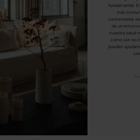
fundamental. El 
más comune
contrarrestar es
de un entorno
nuestra salud m
como son los te
pueden ayudarno
cre
Cr