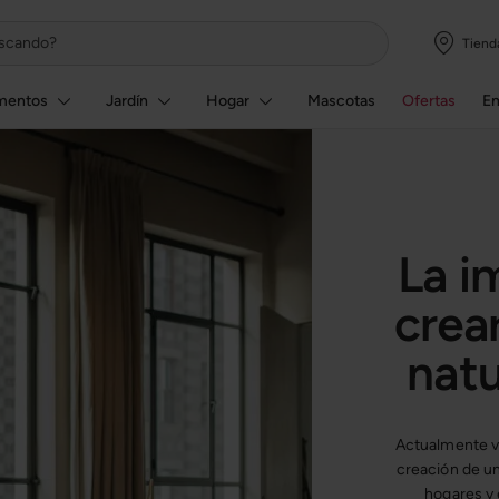
Tiend
mentos
Jardín
Hogar
Mascotas
Ofertas
E
La i
crea
natu
Actualmente vi
creación de un
hogares y 