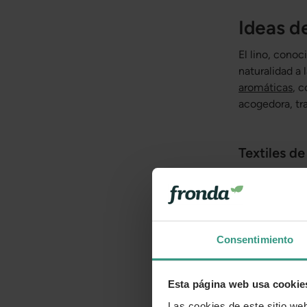
Ideas d
El lino, conoc
naturalidad a 
aromáticas
, 
acogedora, tr
Textiles de
El lino es una 
durabilidad, a
sensación de 
en la tierra y
Consentimiento
Esta página web usa cookie
Las cookies de este sitio we