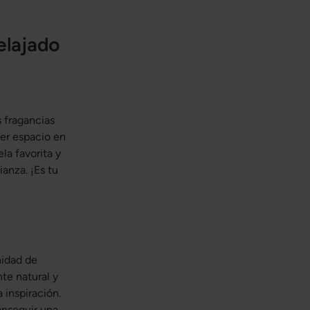
elajado
s fragancias
ier espacio en
la favorita y
anza. ¡Es tu
nidad de
te natural y
 inspiración.
onseguir una