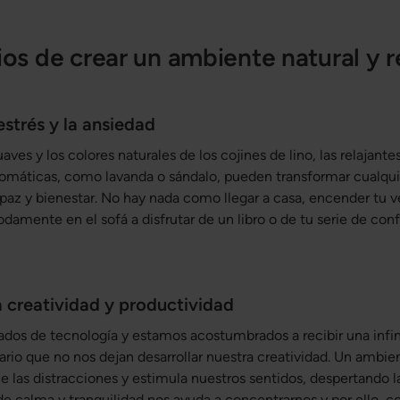
ios de crear un ambiente natural y r
estrés y la ansiedad
uaves y los colores naturales de los cojines de lino, las relajante
aromáticas, como lavanda o sándalo, pueden transformar cualqu
paz y bienestar. No hay nada como llegar a casa, encender tu ve
amente en el sofá a disfrutar de un libro o de tu serie de confi
 creatividad y productividad
dos de tecnología y estamos acostumbrados a recibir una infi
ario que no nos dejan desarrollar nuestra creatividad. Un ambien
e las distracciones y estimula nuestros sentidos, despertando la
de calma y tranquilidad nos ayuda a concentrarnos y por ello, c