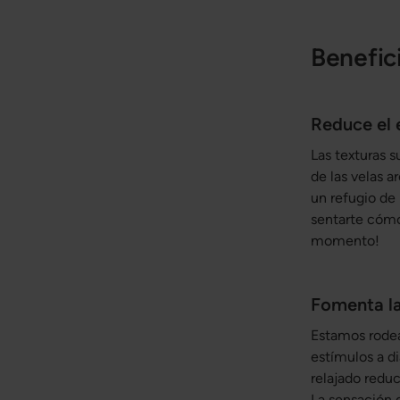
Benefic
Reduce el 
Las texturas s
de las velas 
un refugio de 
sentarte cómod
momento!
Fomenta la
Estamos rodea
estímulos a di
relajado reduc
La sensación 