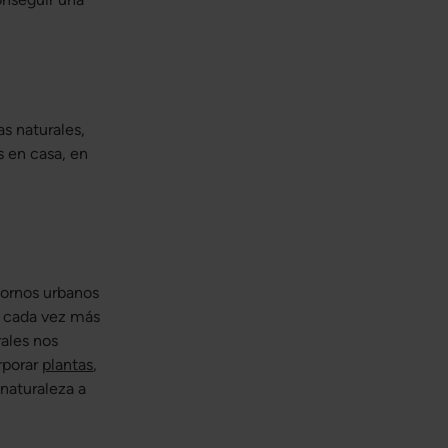
as naturales,
os en casa, en
ornos urbanos
s cada vez más
rales nos
rporar
plantas
,
 naturaleza a