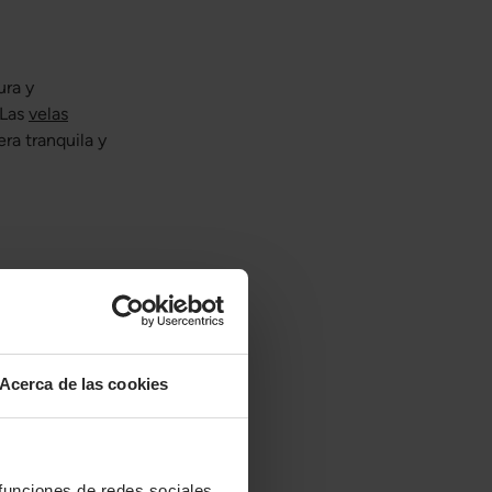
ura y
 Las
velas
ra tranquila y
tencia y
 lino evoca la
ta cultivada
Acerca de las cookies
 funciones de redes sociales