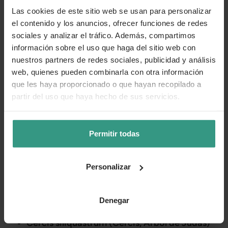
Las cookies de este sitio web se usan para personalizar
Si quieres descubrir el universo de los árboles pequeños
el contenido y los anuncios, ofrecer funciones de redes
en todo su esplendor revisa la siguiente lista de especies
sociales y analizar el tráfico. Además, compartimos
que puedes encontrar:
información sobre el uso que haga del sitio web con
nuestros partners de redes sociales, publicidad y análisis
web, quienes pueden combinarla con otra información
Acacia dealbata (Mimosa)
que les haya proporcionado o que hayan recopilado a
partir del uso que haya hecho de sus servicios.
Acer negundo (Arce negundo)
Albizia julibrissin (Acacia de Constantinopla)
Permitir todas
Arbutus unedo (Madroño)
Bauhinia forficata (Árbol orquídea)
Personalizar
Callistemon viminalis (Limpiatubos llorón)
Denegar
Catalpa bungei (Catalpa de bola)
Cercis siliquastrum (Cercis, Arbol de Judas)