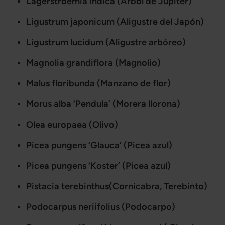
Lagerstroemia indica (Árbol de Júpiter)
Ligustrum japonicum (Aligustre del Japón)
Ligustrum lucidum (Aligustre arbóreo)
Magnolia grandiflora (Magnolio)
Malus floribunda (Manzano de flor)
Morus alba ‘Pendula’ (Morera llorona)
Olea europaea (Olivo)
Picea pungens ‘Glauca’ (Picea azul)
Picea pungens ‘Koster’ (Picea azul)
Pistacia terebinthus(Cornicabra, Terebinto)
Podocarpus neriifolius (Podocarpo)