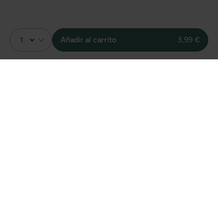
Añadir al carrito
3,99 €
Valoración
4
Sin valoraciones
Unidades vendidas
online de este