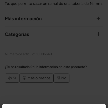
Te
, que permite sacar un ramal de una tubería de 16 mm.
Más información
Categorías
Número de artículo:
10006649
¿Te ha resultado útil la información de este producto?
👍 Sí
😐 Más o menos
👎 No