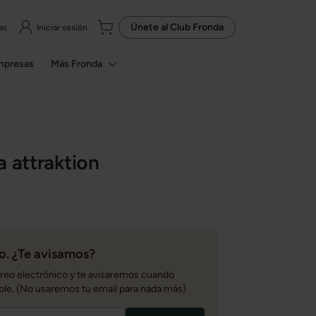
Únete al
Club Fronda
as
Iniciar sesión
mpresas
Más Fronda
a attraktion
. ¿Te avisamos?
rreo electrónico y te avisaremos cuando
ble. (No usaremos tu email para nada más)