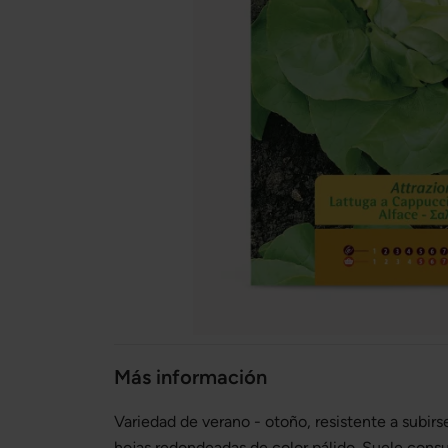
Más información
Variedad de verano - otoño, resistente a subirs
hojas redondeadas de color pálido. Suele cons