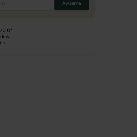
Avísame
 70 €*
días
tis