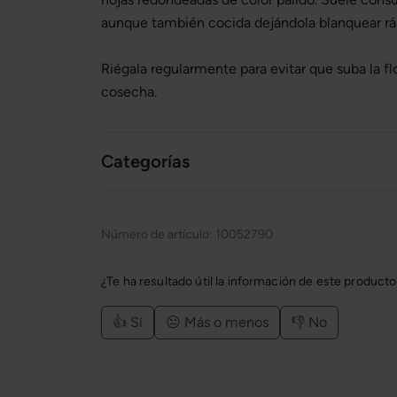
aunque también cocida dejándola blanquear r
Riégala regularmente para evitar que suba la flo
cosecha.
Categorías
Número de artículo:
10052790
¿Te ha resultado útil la información de este product
👍 Sí
😐 Más o menos
👎 No