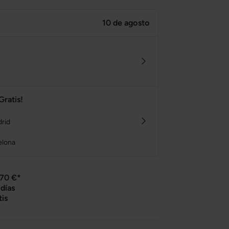
10 de agosto
Gratis!
drid
elona
 70 €*
días
tis