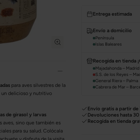
Entrega estimada
Envío a domicilio
Península
Islas Baleares
Recogida en tienda ¡
Majadahonda – Madrid
S.S. de los Reyes – Ma
General Riera – Palma
tadas
para aves silvestres de la
Cabrera de Mar – Barc
, un delicioso y nutritivo
Envío gratis a partir de
as de girasol y larvas
Devoluciones hasta 30 
Recogida en tienda gra
s aves, sino que también es
ciales para su salud. Colócala
chuete y disfruta de la visita