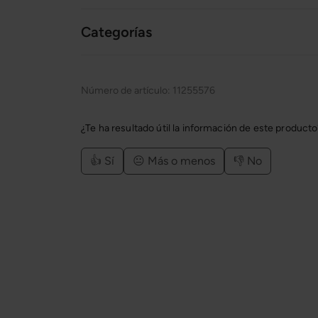
Categorías
Número de artículo:
11255576
¿Te ha resultado útil la información de este product
👍 Sí
😐 Más o menos
👎 No