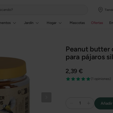
Tiend
mentos
Jardín
Hogar
Mascotas
Ofertas
E
Peanut butter 
para pájaros si
2,39 €
(
1 opiniones
)
1
Añadir 