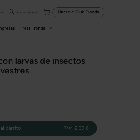
Únete al
Club Fronda
as
Iniciar sesión
mpresas
Más Fronda
con larvas de insectos
lvestres
al carrito
2,39 €
Total: