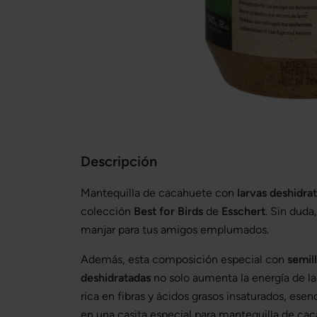
Descripción
Mantequilla de cacahuete con
larvas deshidra
colección
Best for Birds
de
Esschert
. Sin duda
manjar para tus amigos emplumados.
Además, esta composición especial con
semill
deshidratadas
no solo aumenta la energía de la
rica en fibras y ácidos grasos insaturados, esen
en una casita especial para mantequilla de caca