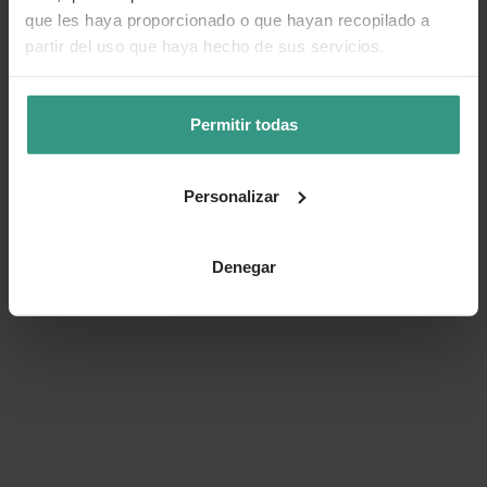
que les haya proporcionado o que hayan recopilado a
Número de artículo:
11250743
partir del uso que haya hecho de sus servicios.
¿Te ha resultado útil la información de este producto?
Permitir todas
👍 Sí
😐 Más o menos
👎 No
Personalizar
Denegar