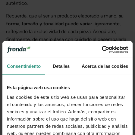
auténtico.
Recuerda, que al ser un producto elaborado a mano,
su
forma, tamaño y tonalidad puede variar ligeramente
,
reflejando la exclusividad de cada pieza. Asegúrate,
finalmente, de manipularla con cuidado al desembalarla
para evitar rayaduras y disfrutar de su belleza durante
años.
Consentimiento
Detalles
Acerca de las cookies
Más información
Esta página web usa cookies
Las cookies de este sitio web se usan para personalizar
Cuidados
el contenido y los anuncios, ofrecer funciones de redes
sociales y analizar el tráfico. Además, compartimos
Categorías
información sobre el uso que haga del sitio web con
nuestros partners de redes sociales, publicidad y análisis
web, quienes pueden combinarla con otra información