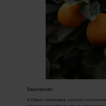
Descripción
El
Citrus × microcarpa
, conocido comúnment
calamansi, es un híbrido natural entre el kumqu