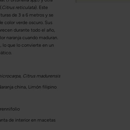
(
Citrus reticulata
). Este
turas de 3 a 6 metros y se
 de color verde oscuro. Sus
arecen durante todo el año,
lor naranja cuando maduran.
, lo que lo convierte en un
iático.
microcarpa
,
Citrus madurensis
ranja china, Limón filipino
rennifolio
anta de interior en macetas