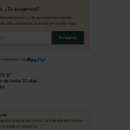
. ¿Te avisamos?
rreo electrónico y te avisaremos cuando
ble. (No usaremos tu email para nada más)
Avísame
n intereses con
 70 €*
o de hasta 30 días
tis
uida
aceta original de vivero. La maceta decorativa
incluida en el precio.