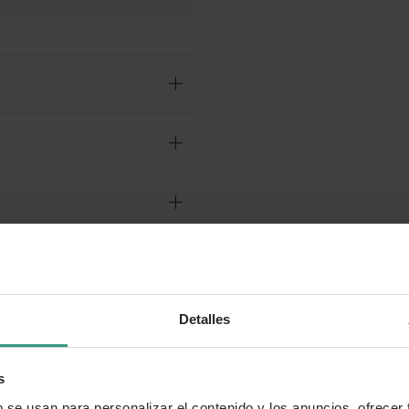
Detalles
o?
s
b se usan para personalizar el contenido y los anuncios, ofrecer