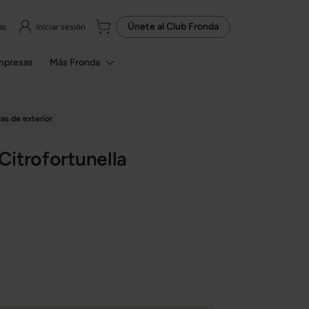
Únete al
Club Fronda
as
Iniciar sesión
mpresas
Más Fronda
tas de exterior
itrofortunella