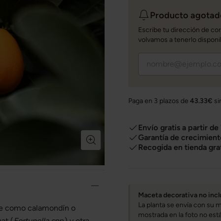
Producto agotado
Escribe tu dirección de co
volvamos a tenerlo disponi
Paga en 3 plazos de
43.33€
si
Envío gratis a partir de
Garantía de crecimient
Recogida en tienda gra
Maceta decorativa no incl
La planta se envía con su m
e como calamondín o
mostrada en la foto no está 
at (
Fortunella spp.
) y otra