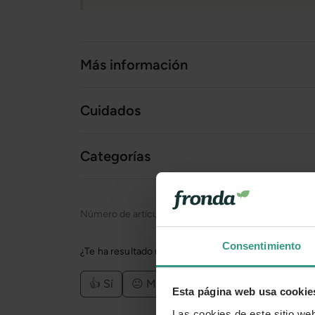
Más información
Cuidados
Categorías
Número de artículo:
11250019
Consentimiento
¿Te ha resultado útil la información de este product
👍 Sí
😐 Más o menos
👎 No
Esta página web usa cookie
Las cookies de este sitio we