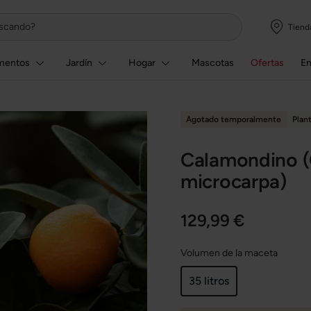
Tiend
mentos
Jardín
Hogar
Mascotas
Ofertas
E
Agotado temporalmente
Plan
Calamondino (C
microcarpa)
129,99 €
Volumen de la maceta
35 litros