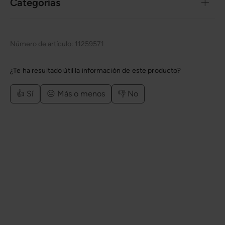
Categorías
Número de artículo:
11259571
¿Te ha resultado útil la información de este producto?
👍 Sí
😐 Más o menos
👎 No