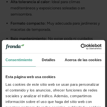
Alta tolerancia al calor:
Ideal para climas
mediterráneos y exposiciones soleadas o en
semisombra.
Formato compacto:
Muy adecuada para jardineras y
macetas de temporada.
Bajo mantenimiento:
No exige poda ni cuidados
complejos.
Versátil:
Se adapta a espacios urbanos o jardines
tradicionales.
Consentimiento
Detalles
Acerca de las cookies
A tener en cuenta
Esta página web usa cookies
No tolera el frío:
Sensible a las heladas, requiere
Las cookies de este sitio web se usan para personalizar
protección o cultivo como anual.
el contenido y los anuncios, ofrecer funciones de redes
Evitar exceso de agua:
Prefiere riegos moderados y
sociales y analizar el tráfico. Además, compartimos
buen drenaje.
información sobre el uso que haga del sitio web con