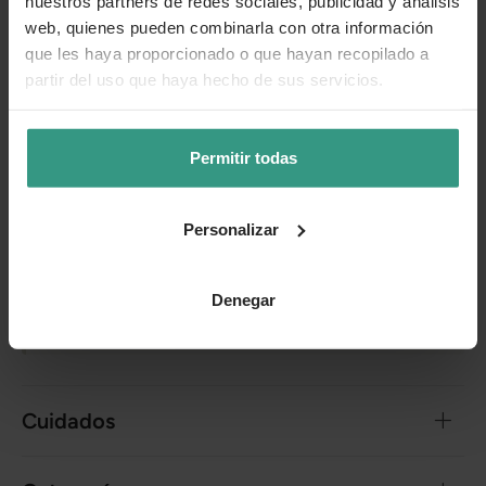
nuestros partners de redes sociales, publicidad y análisis
Florece mejor con buena luz:
Necesita luz
web, quienes pueden combinarla con otra información
abundante para una floración intensa.
que les haya proporcionado o que hayan recopilado a
partir del uso que haya hecho de sus servicios.
Fertilización ligera:
Un abono cada 2 semanas en
temporada activa es suficiente.
Mantenimiento mínimo:
Solo se recomienda retirar
Permitir todas
flores secas para mantener la planta limpia.
Personalizar
Cada planta es única
Te enviamos las plantas en estado óptimo de crecimiento o
floración, en función de la estacionalidad. Por tanto, la
Denegar
planta que recibas puede variar levemente su apariencia
con respecto a la de la foto.
Cuidados